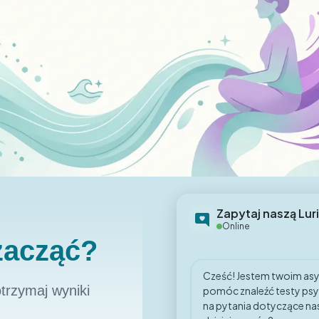
Zapytaj naszą Luri
Online
zacząć?
Cześć! Jestem twoim as
trzymaj wyniki
pomóc znaleźć testy psy
na pytania dotyczące na