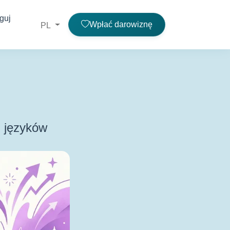
guj
Wpłać darowiznę
PL
7
języków