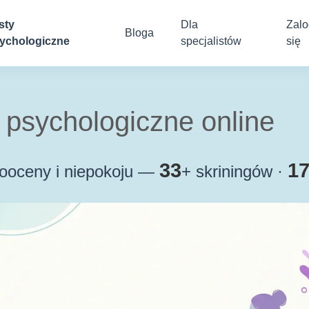
sty
Dla
Zalo
Bloga
ychologiczne
specjalistów
się
 psychologiczne online
33
1
mooceny i niepokoju —
+ skriningów ·