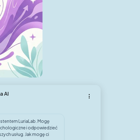
a AI
ystentem LuriaLab. Mogę
chologiczne i odpowiedzieć
szych usług. Jak mogę ci