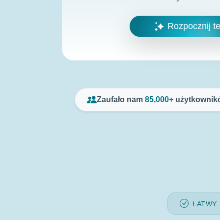
Rozpocznij te
Zaufało nam
85,000+
użytkownikó
ŁATWY