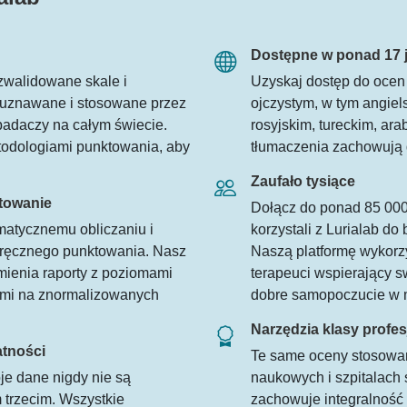
Dostępne w ponad 17 
zwalidowane skale i
Uzyskaj dostęp do ocen
 uznawane i stosowane przez
ojczystym, w tym angiel
badaczy na całym świecie.
rosyjskim, tureckim, ara
odologiami punktowania, aby
tłumaczenia zachowują d
Zaufało tysiące
towanie
Dołącz do ponad 85 000
matycznemu obliczaniu i
korzystali z Lurialab d
w ręcznego punktowania. Nasz
Naszą platformę wykorz
mienia raporty z poziomami
terapeuci wspierający s
tymi na znormalizowanych
dobre samopoczucie w m
Narzędzia klasy profes
atności
Te same oceny stosowan
je dane nigdy nie są
naukowych i szpitalach 
trzecim. Wszystkie
zachowuje integralność