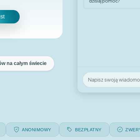
dzisiaj pomóc?
st
w na całym świecie
ANONIMOWY
BEZPŁATNY
ZWER